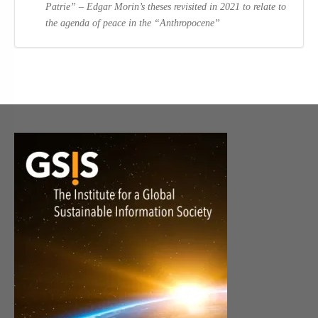
Patrie” – Edgar Morin’s theses revisited in 2021 to relate to
the agenda of peace in the “Anthropocene”