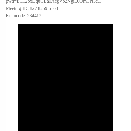
pwd=EC12bxDquGEa0AcgVb2NgiL0QmCN3c.1
Meeting-ID: 827 8259 6168
Kenncode: 234417