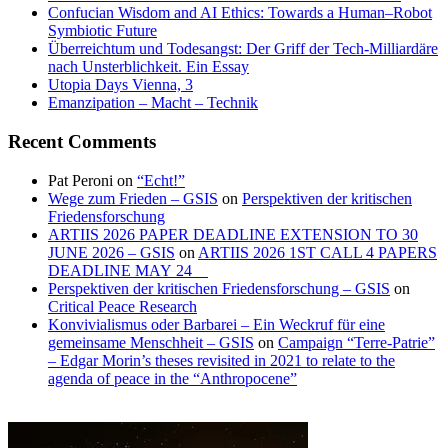
Confucian Wisdom and AI Ethics: Towards a Human–Robot
Symbiotic Future
Überreichtum und Todesangst: Der Griff der Tech-Milliardäre
nach Unsterblichkeit. Ein Essay
Utopia Days Vienna, 3
Emanzipation – Macht – Technik
Recent Comments
Pat Peroni
on
“Echt!”
Wege zum Frieden – GSIS
on
Perspektiven der kritischen
Friedensforschung
ARTIIS 2026 PAPER DEADLINE EXTENSION TO 30
JUNE 2026 – GSIS
on
ARTIIS 2026 1ST CALL 4 PAPERS
DEADLINE MAY 24
Perspektiven der kritischen Friedensforschung – GSIS
on
Critical Peace Research
Konvivialismus oder Barbarei – Ein Weckruf für eine
gemeinsame Menschheit – GSIS
on
Campaign “Terre-Patrie”
– Edgar Morin’s theses revisited in 2021 to relate to the
agenda of peace in the “Anthropocene”
Der
“Celebrating
Wissenschaft
60
vertrauen?
Years