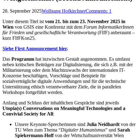
28. September 2025
Wolfgang Hofkirchner
Comments:
1
Unter diesem Titel ist
vom 21. bis zum 23. November 2025 in
Wien
von GSIS eine Konferenz mit dem
Forum InformatikerInnen
für Frieden und gesellschaftliche Verantwortung
(FIfF) anberaumt –
kurz FIfFKon25.
Siehe First Announcement hier
.
Das
Programm
hat inzwischen Gestalt angenommen. Es umfasst
neben kritischen Beiträgen zur Digitalisierung, die sich z.B. mit der
Militarisierung oder dem Machtzuwachs der internationalen IT-
Konzerne beschäftigen, Vorschläge und Beispiele für
sozialverträgliche digitale Anwendungen und für die technische
Unterstützung ethisch verantwortbarer Ziele, die in parallelen
Workshops fortgeführt werden.
Anfang und Schluss der inhaltlichen Gespräche sind jeweils
Utopia(s) Conversations on Meaningful Technologies and a
Convivial Society for All
:
Unsere Keynote-Sprecherinnen sind
Julia Neidhardt
von der
TU Wien zum Thema “
Digitaler Humanismus
” und
Sarah
Spiekermann-Hoff
von der Wirtschaftsuniversität Wien