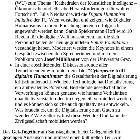
(WU) zum Thema “Kathedralen der Künstlichen Intelligenz –
Ökonomische und ethische Herausforderungen für wahren
Fortschritt”. Julia Neidhardt wird die
Digital Humanism
Initiative
der TU Wien vorstellen und zeigen, wie Digitaler
Humanismus in ihrem Forschungsbereich erfolgreich
angewandt werden kann. Sarah Spiekermann-Hoff wird 10
Regeln für die digitale Welt präsentieren, auf die sich
Persönlichkeiten der neu gegründeten
Future Foundation
verständigt haben. Moderiert werden die Keynotes in einem
Gespräch zwischen den Sprecherinnen und mit dem
Publikum von
Josef Mühlbauer
von der Universität Graz.
In einer abschließenden Diskussionsrunde aller
Teilnehmenden wird unter dem Titel
“
Cyberpeace
trifft
digitalen Humanismus
“
die Gestaltbarkeit der Digitalisierung
kritisch untersucht. Wie jede Technologie hat Digitalisierung
ein ambivalentes Potenzial: Bestehende gesellschaftliche
Verwerfungen können genauso wie humane Verhältnisse
quantitativ verstärkt oder, im Gegenteil, vermindert werden,
und es können sich solche auch qualitativ neu entwickeln.
Was braucht es, um die Digitalisierung zum Guten zu
wenden? Wie zeitkritisch ist diese Wende? Und kann die
Zivilgesellschaft mobilisiert werden?
Das
Get-Together
am Samstagabend bietet Gelegenheit für
geselligen Austausch und umfasst einen kulturellen Teil. Am