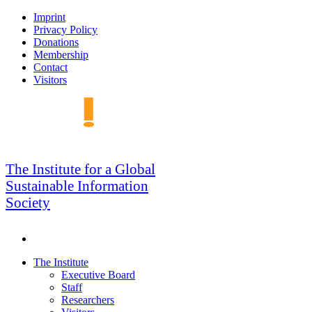
Skip
Imprint
to
Privacy Policy
navigation
Donations
Membership
Contact
Visitors
GSIS
The Institute for a Global
Sustainable Information
Society
Search
Skip
The Institute
to
Executive Board
content
Staff
Researchers