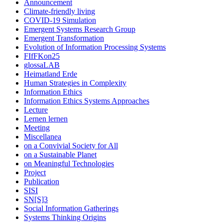
Announcement
Climate-friendly living
COVID-19 Simulation
Emergent Systems Research Group
Emergent Transformation
Evolution of Information Processing Systems
FIfFKon25
glossaLAB
Heimatland Erde
Human Strategies in Complexity
Information Ethics
Information Ethics Systems Approaches
Lecture
Lernen lernen
Meeting
Miscellanea
on a Convivial Society for All
on a Sustainable Planet
on Meaningful Technologies
Project
Publication
SISI
SN[S]3
Social Information Gatherings
Systems Thinking Origins