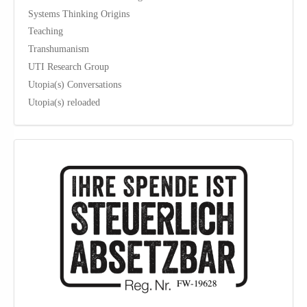
Systems Thinking Origins
Teaching
Transhumanism
UTI Research Group
Utopia(s) Conversations
Utopia(s) reloaded