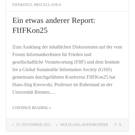
FIFFKON25
,
MISCELLANEA
Ein etwas anderer Report:
FIfFKon25
Zum Ausklang der inhaltlichen Diskussionen auf der vom
Forum InformatikerInnen für Frieden und
gesellschaftliche Verantwortung (FIfF) und dem Institute
for a Global Sustainable Information Society (GSIS)
gemeinsam durchgeführten Konferenz FIfFKon25 hat
Hans-Jörg Kreowski, Professor im Ruhestand an der
Universität Bremen,…
THE "EIN ETWAS ANDERER REPORT: FIFFKON25"
CONTINUE READING
»
25. NOVEMBER 2025
WOLFGANG HOFKIRCHNER
0