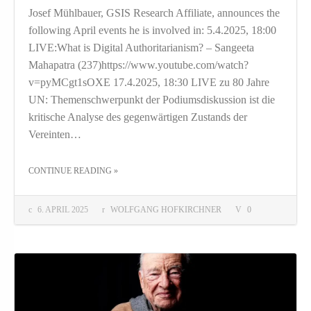
Josef Mühlbauer, GSIS Research Affiliate, announces the
following April events he is involved in: 5.4.2025, 18:00
LIVE:What is Digital Authoritarianism? – Sangeeta
Mahapatra (237)https://www.youtube.com/watch?
v=pyMCgt1sOXE 17.4.2025, 18:30 LIVE zu 80 Jahre
UN: Themenschwerpunkt der Podiumsdiskussion ist die
kritische Analyse des gegenwärtigen Zustands der
Vereinten…
CONTINUE READING
»
THE "DIGITAL AUTHORITARIANISM – 80 YEARS UN – DEGROWTH AND TRANSFORMATION – JOURNALISTS AND WRITERS BETWEEN AUTHORING AND ALGORITHMS"
6. APRIL 2025
WOLFGANG HOFKIRCHNER
0