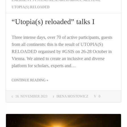
UTOPIA(S) RELOADED
“Utopia(s) reloaded” talks I
Three intense days, over 70 of active participants, guests
from all continents: this is the result of UTOPIA(S)
RELOADED organised by #GSIS on 26-28 October in
Vienna. We aimed to create an inclusive and diverse
platform for scholars, experts and…
THE "“UTOPIA(S) RELOADED” TALKS I"
CONTINUE READING
»
16. NOVEMBER 2023
IRENA MOSTOWICZ
0