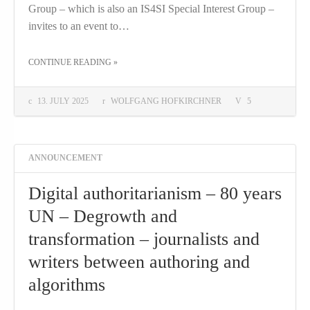
Group – which is also an IS4SI Special Interest Group –
invites to an event to…
THE "SOCIAL INFORMATION GATHERINGS 2025"
CONTINUE READING
»
13. JULY 2025
WOLFGANG HOFKIRCHNER
5
ANNOUNCEMENT
Digital authoritarianism – 80 years
UN – Degrowth and
transformation – journalists and
writers between authoring and
algorithms