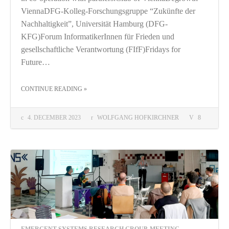
ViennaDFG-Kolleg-Forschungsgruppe “Zukünfte der
Nachhaltigkeit”, Universität Hamburg (DFG-
KFG)Forum InformatikerInnen für Frieden und
gesellschaftliche Verantwortung (FIfF)Fridays for
Future…
THE "“UTOPIA(S) RELOADED” TALKS V: SUMMARY"
CONTINUE READING
»
4. DECEMBER 2023
WOLFGANG HOFKIRCHNER
8
EMERGENT SYSTEMS RESEARCH GROUP
,
MEETING
,