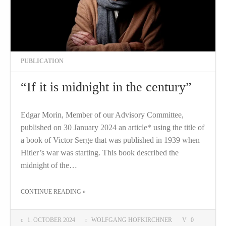
PUBLICATION
“If it is midnight in the century”
Edgar Morin, Member of our Advisory Committee,
published on 30 January 2024 an article* using the title of
a book of Victor Serge that was published in 1939 when
Hitler’s war was starting. This book described the
midnight of the…
THE "“IF IT IS MIDNIGHT IN THE CENTURY”"
CONTINUE READING
»
1. OCTOBER 2024
WOLFGANG HOFKIRCHNER
0