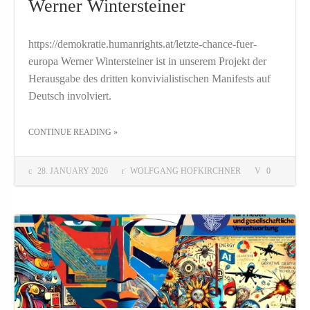
Werner Wintersteiner
https://demokratie.humanrights.at/letzte-chance-fuer-
europa Werner Wintersteiner ist in unserem Projekt der
Herausgabe des dritten konvivialistischen Manifests auf
Deutsch involviert.
THE "“LETZTE CHANCE FÜR EUROPA?” – EIN DISKUSSIONSBEITRAG VON WERNER WINTERSTEINER"
CONTINUE READING
»
28. JANUARY 2026
WOLFGANG HOFKIRCHNER
0