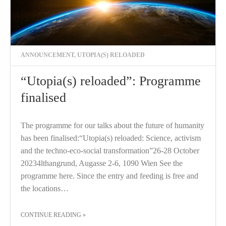
ANNOUNCEMENT
,
UTOPIA(S) RELOADED
“Utopia(s) reloaded”: Programme
finalised
The programme for our talks about the future of humanity
has been finalised:“Utopia(s) reloaded: Science, activism
and the techno-eco-social transformation”26-28 October
20234lthangrund, Augasse 2-6, 1090 Wien See the
programme here. Since the entry and feeding is free and
the locations…
THE "“UTOPIA(S) RELOADED”: PROGRAMME FINALISED"
CONTINUE READING
»