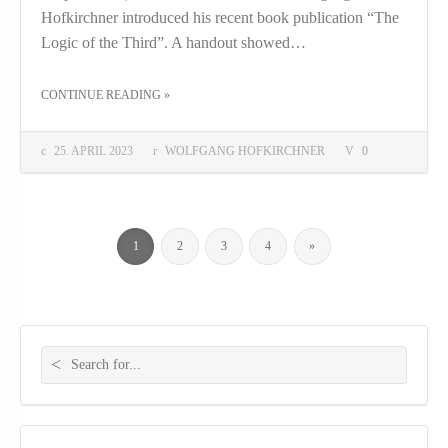
Hofkirchner introduced his recent book publication “The
Logic of the Third”. A handout showed…
THE "A SCIENTIFIC PARADIGM SHIFT FOR THE TRANSFORMATION OF WORLD SOCIETY"
CONTINUE READING
»
25. APRIL 2023
WOLFGANG HOFKIRCHNER
0
1
2
3
4
»
Search for: