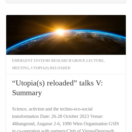
EMERGENT SYSTEMS RESEARCH GROUP
,
LECTURE
,
MEETING
,
UTOPIA(S) RELOADED
“Utopia(s) reloaded” talks V:
Summary
Science, activism and the techno-eco-social
transformation Date: 26-28 October 2023 Venue:
4lthangrund, Augasse 2-6, 1090 Wien Organisation GSIS
in co-operation with partners:Club of ViennaDegrowth