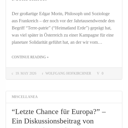
Der großartige Edgar Morin, Philosoph und Soziologe
aus Frankreich – der noch vor der Jahrtausendwende den
Begriff “Terre-patrie” (“Heimatland Erde”) geprägt hat,
was viel später in Österreich zu einer Kampagne für eine
planetare Solidarität geführt hat, an der wir vom…
THE "KONVIVIALISMUS ODER BARBAREI – EIN WECKRUF FÜR EINE GEMEINSAME MENSCHHEIT"
CONTINUE READING
»
19. MAY 2026
WOLFGANG HOFKIRCHNER
0
MISCELLANEA
“Letzte Chance für Europa?” –
Ein Diskussionsbeitrag von